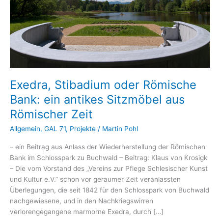
Exedra, Stibadium oder Römische
Bank: ein antikes Sitzmöbel aus
Römischer Zeit
Allgemein
,
GAL 71
,
Projekte
/
Martin Pohl
– ein Beitrag aus Anlass der Wiederherstellung der Römischen
Bank im Schlosspark zu Buchwald – Beitrag: Klaus von Krosigk
– Die vom Vorstand des „Vereins zur Pflege Schlesischer Kunst
und Kultur e.V.” schon vor geraumer Zeit veranlassten
Überlegungen, die seit 1842 für den Schlosspark von Buchwald
nachgewiesene, und in den Nachkriegswirren
verlorengegangene marmorne Exedra, durch […]