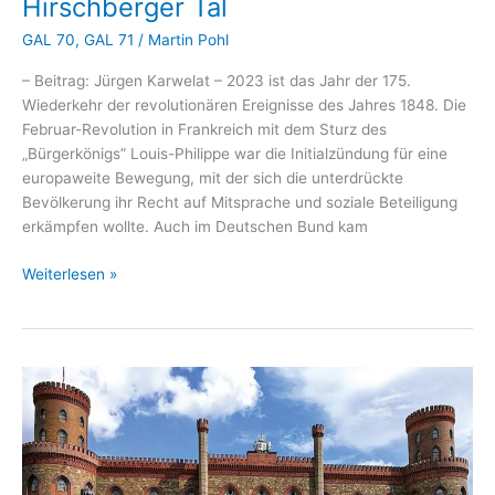
Hirschberger Tal
GAL 70
,
GAL 71
/
Martin Pohl
– Beitrag: Jürgen Karwelat – 2023 ist das Jahr der 175.
Wiederkehr der revolutionären Ereignisse des Jahres 1848. Die
Februar-Revolution in Frankreich mit dem Sturz des
„Bürgerkönigs” Louis-Philippe war die Initialzündung für eine
europaweite Bewegung, mit der sich die unterdrückte
Bevölkerung ihr Recht auf Mitsprache und soziale Beteiligung
erkämpfen wollte. Auch im Deutschen Bund kam
Revolution
Weiterlesen »
auf
dem
Lande
—
Die
Märzrevolution
1848
im
Hirschberger