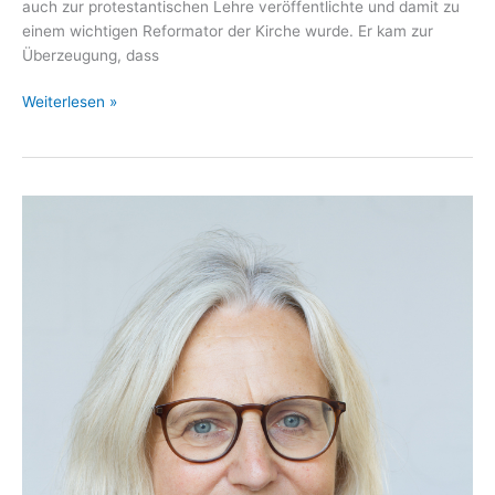
auch zur protestantischen Lehre veröffentlichte und damit zu
einem wichtigen Reformator der Kirche wurde. Er kam zur
Überzeugung, dass
Die
Weiterlesen »
Schwenckfelder
—
Von
Schlesien
nach
Pennsylvania
(1734)