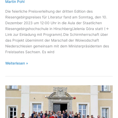
Martin Pohl
Die feierliche Preisverleihung der dritten Edition des
Riesengebirgspreises für Literatur fand am Sonntag, den 10.
Dezember 2023 um 12:00 Uhr in die Aula der Staatlichen
Riesengebirgshochschule in Hirschberg/Jelenia Góra statt (→
Link zur Einladung mit Programm).Die Schirmherrschaft über
das Projekt übernimmt der Marschall der Woiwodschaft
Niederschlesien gemeinsam mit dem Ministerpräsidenten des
Freistaates Sachsen. Es wird
Riesengebirgspreis
Weiterlesen »
für
Literatur
2023