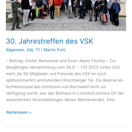
30. Jahrestreffen des VSK
Allgemein
,
GAL 71
/
Martin Pohl
– Beitrag: Stefan Barnowski und Sven-Alexis Fischer – Zur
diesjährigen Versammlung vom 29.9. – 1.10.2023 trafen sich
mehr als 50 Mitglieder und Freunde des VSK im noch
spätsommerlich anmutenden Hirschberger Tal. Da diesmal als
Konferenzsaal das Dominium von Buchwald nicht zur
Verfügung stand, war das Bethaus in Lomnitz/Lomnica Ort der
wesentlichen Veranstaltungen dieses Wochenendes. Eine
30.
Weiterlesen »
Jahrestreffen
des
VSK