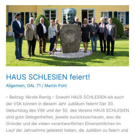
HAUS SCHLESIEN feiert!
Allgemein
,
GAL 71
/
Martin Pohl
– Beitrag: Nicola Remig – Sowohl HAUS SCHLESIEN als auch
der VSK können in diesem Jahr Jubiläum feiern! Der 30.
Geburtstag des VSK und der 50. des Vereins HAUS SCHLESIEN
sind gute Gelegenheiten, jeweils zurückzuschauen, was die
Gründer und die vielen verantwortlichen Ehrenamtlichen im
Lauf der Jahrzehnte geleistet haben, die Jubiläen zu feiern und