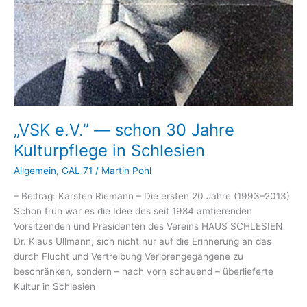
„VSK e.V.” — schon 30 Jahre
Kulturpflege in Schlesien
Allgemein
,
GAL 71
/
Martin Pohl
– Beitrag: Karsten Riemann – Die ersten 20 Jahre (1993–2013)
Schon früh war es die Idee des seit 1984 amtierenden
Vorsitzenden und Präsidenten des Vereins HAUS SCHLESIEN
Dr. Klaus Ullmann, sich nicht nur auf die Erinnerung an das
durch Flucht und Vertreibung Verlorengegangene zu
beschränken, sondern – nach vorn schauend – überlieferte
Kultur in Schlesien