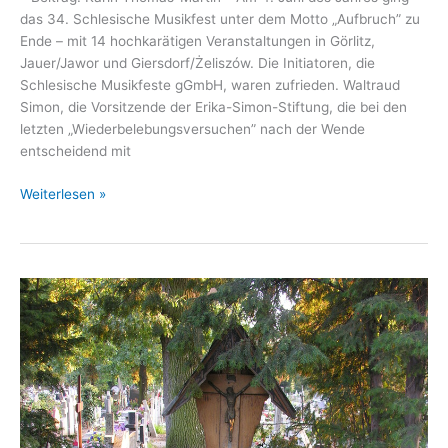
das 34. Schlesische Musikfest unter dem Motto „Aufbruch” zu
Ende – mit 14 hochkarätigen Veranstaltungen in Görlitz,
Jauer/Jawor und Giersdorf/Żeliszów. Die Initiatoren, die
Schlesische Musikfeste gGmbH, waren zufrieden. Waltraud
Simon, die Vorsitzende der Erika-Simon-Stiftung, die bei den
letzten „Wiederbelebungsversuchen” nach der Wende
entscheidend mit
Schlesische
Weiterlesen »
Musikfeste:
Wiederaufleben
einer
Tradition