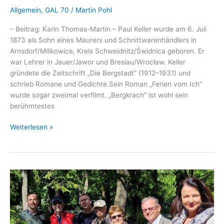
Allgemein
,
GAL 70
/
Martin Pohl
– Beitrag: Karin Thomas-Martin – Paul Keller wurde am 6. Juli
1873 als Sohn eines Maurers und Schnittwarenhändlers in
Arnsdorf/Milikowice, Kreis Schweidnitz/Świdnica geboren. Er
war Lehrer in Jauer/Jawor und Breslau/Wrocław. Keller
gründete die Zeitschrift „Die Bergstadt” (1912–1931) und
schrieb Romane und Gedichte.Sein Roman „Ferien vom Ich”
wurde sogar zweimal verfilmt. „Bergkrach” ist wohl sein
berühmtestes
Zum
Weiterlesen »
150.
Geburtstag
von
Paul
Keller