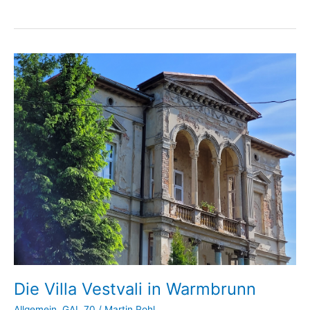
auf
dem
Lande
—
Die
Märzrevolution
1848
im
Hirschberger
Tal
Die Villa Vestvali in Warmbrunn
Allgemein
,
GAL 70
/
Martin Pohl