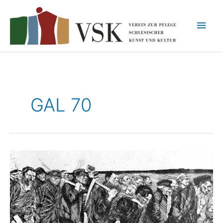
Zum
Inhalt
Hau
springen
GAL 70