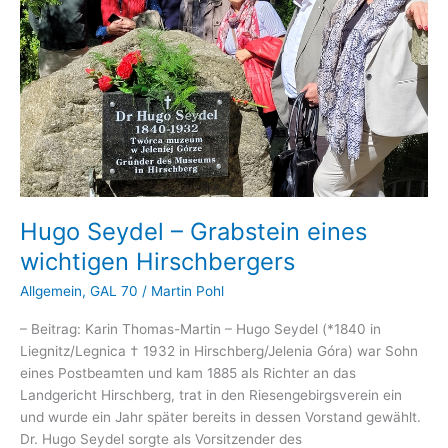
Hugo Seydel – Grabstein eines
wichtigen Hirschbergers
Allgemein
,
GAL 70
/
Martin Pohl
– Beitrag: Karin Thomas-Martin – Hugo Seydel (*1840 in
Liegnitz/Legnica † 1932 in Hirschberg/Jelenia Góra) war Sohn
eines Postbeamten und kam 1885 als Richter an das
Landgericht Hirschberg, trat in den Riesengebirgsverein ein
und wurde ein Jahr später bereits in dessen Vorstand gewählt.
Dr. Hugo Seydel sorgte als Vorsitzender des