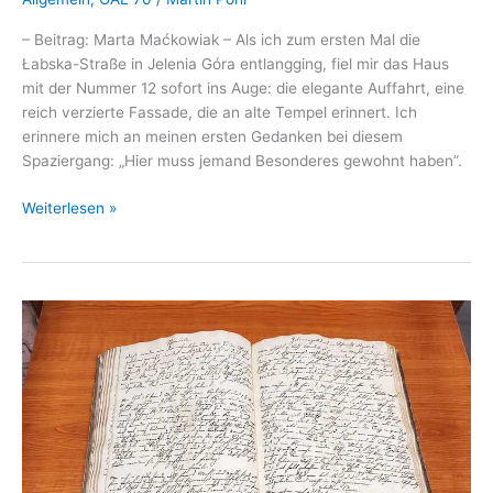
– Beitrag: Marta Maćkowiak – Als ich zum ersten Mal die
Łabska-Straße in Jelenia Góra entlangging, fiel mir das Haus
mit der Nummer 12 sofort ins Auge: die elegante Auffahrt, eine
reich verzierte Fassade, die an alte Tempel erinnert. Ich
erinnere mich an meinen ersten Gedanken bei diesem
Spaziergang: „Hier muss jemand Besonderes gewohnt haben”.
Die
Weiterlesen »
Villa
Vestvali
in
Warmbrunn