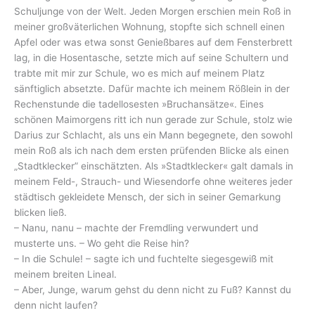
Schuljunge von der Welt. Jeden Morgen erschien mein Roß in
meiner großväterlichen Wohnung, stopfte sich schnell einen
Apfel oder was etwa sonst Genießbares auf dem Fensterbrett
lag, in die Hosentasche, setzte mich auf seine Schultern und
trabte mit mir zur Schule, wo es mich auf meinem Platz
sänftiglich absetzte. Dafür machte ich meinem Rößlein in der
Rechenstunde die tadellosesten »Bruchansätze«. Eines
schönen Maimorgens ritt ich nun gerade zur Schule, stolz wie
Darius zur Schlacht, als uns ein Mann begegnete, den sowohl
mein Roß als ich nach dem ersten prüfenden Blicke als einen
„Stadtklecker” einschätzten. Als »Stadtklecker« galt damals in
meinem Feld-, Strauch- und Wiesendorfe ohne weiteres jeder
städtisch gekleidete Mensch, der sich in seiner Gemarkung
blicken ließ.
– Nanu, nanu – machte der Fremdling verwundert und
musterte uns. – Wo geht die Reise hin?
– In die Schule! – sagte ich und fuchtelte siegesgewiß mit
meinem breiten Lineal.
– Aber, Junge, warum gehst du denn nicht zu Fuß? Kannst du
denn nicht laufen?