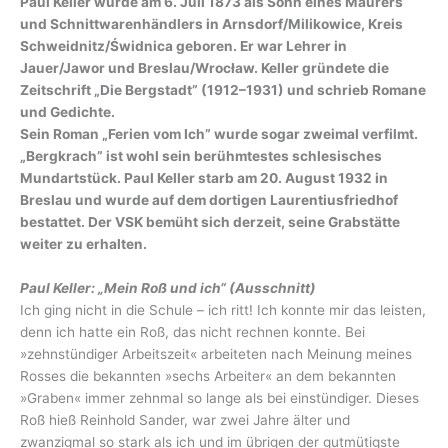
Paul Keller wurde am 6. Juli 1873 als Sohn eines Maurers
und Schnittwarenhändlers in Arnsdorf/Milikowice, Kreis
Schweidnitz/Świdnica geboren. Er war Lehrer in
Jauer/Jawor und Breslau/Wrocław. Keller gründete die
Zeitschrift „Die Bergstadt” (1912–1931) und schrieb Romane
und Gedichte.
Sein Roman „Ferien vom Ich” wurde sogar zweimal verfilmt.
„Bergkrach” ist wohl sein berühmtestes schlesisches
Mundartstück. Paul Keller starb am 20. August 1932 in
Breslau und wurde auf dem dortigen Laurentiusfriedhof
bestattet. Der VSK bemüht sich derzeit, seine Grabstätte
weiter zu erhalten.
Paul Keller: „Mein Roß und ich“ (Ausschnitt)
Ich ging nicht in die Schule – ich ritt! Ich konnte mir das leisten,
denn ich hatte ein Roß, das nicht rechnen konnte. Bei
»zehnstündiger Arbeitszeit« arbeiteten nach Meinung meines
Rosses die bekannten »sechs Arbeiter« an dem bekannten
»Graben« immer zehnmal so lange als bei einstündiger. Dieses
Roß hieß Reinhold Sander, war zwei Jahre älter und
zwanzigmal so stark als ich und im übrigen der gutmütigste