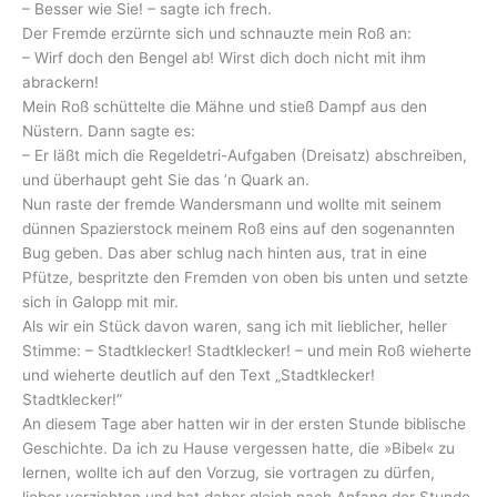
– Besser wie Sie! – sagte ich frech.
Der Fremde erzürnte sich und schnauzte mein Roß an:
– Wirf doch den Bengel ab! Wirst dich doch nicht mit ihm
abrackern!
Mein Roß schüttelte die Mähne und stieß Dampf aus den
Nüstern. Dann sagte es:
– Er läßt mich die Regeldetri-Aufgaben (Dreisatz) abschreiben,
und überhaupt geht Sie das ’n Quark an.
Nun raste der fremde Wandersmann und wollte mit seinem
dünnen Spazierstock meinem Roß eins auf den sogenannten
Bug geben. Das aber schlug nach hinten aus, trat in eine
Pfütze, bespritzte den Fremden von oben bis unten und setzte
sich in Galopp mit mir.
Als wir ein Stück davon waren, sang ich mit lieblicher, heller
Stimme: – Stadtklecker! Stadtklecker! – und mein Roß wieherte
und wieherte deutlich auf den Text „Stadtklecker!
Stadtklecker!”
An diesem Tage aber hatten wir in der ersten Stunde biblische
Geschichte. Da ich zu Hause vergessen hatte, die »Bibel« zu
lernen, wollte ich auf den Vorzug, sie vortragen zu dürfen,
lieber verzichten und bat daher gleich nach Anfang der Stunde