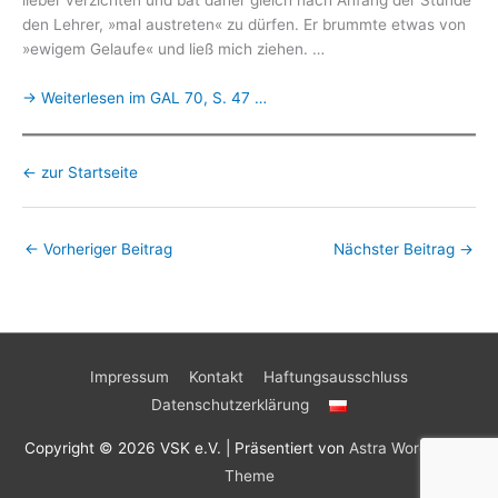
den Lehrer, »mal austreten« zu dürfen. Er brummte etwas von
»ewigem Gelaufe« und ließ mich ziehen. …
→ Weiterlesen im GAL 70, S. 47 …
← zur Startseite
←
Vorheriger Beitrag
Nächster Beitrag
→
Impressum
Kontakt
Haftungsausschluss
Datenschutzerklärung
Copyright © 2026
VSK e.V.
| Präsentiert von
Astra WordPress-
Theme