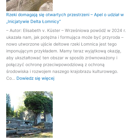
Rzeki domagają się otwartych przestrzeni – Apel o udział w
„Inicjatywie Delta Łomnicy”
– Autor: Elisabeth v. Küster – Wrześniowa powódź w 2024 r.
ukazała nam, jak potężna i formująca może być przyroda –
nowo utworzone ujście deltowe rzeki Łomnica jest tego
imponującym przykładem. Mamy teraz wyjątkową okazję,
aby ukształtować ten obszar w sposób zrównoważony i
połączyć ochronę przeciwpowodziową z ochroną
środowiska i rozwojem naszego krajobrazu kulturowego.
:
Co…
Dowiedz się więcej
Rzeki
domagają
się
otwartych
przestrzeni
–
Apel
o