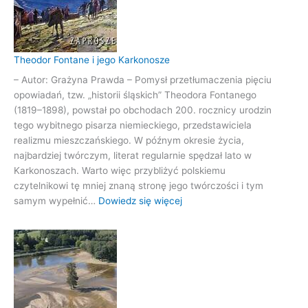
sanatorium
pulmonologiczne
na
świecie
Theodor Fontane i jego Karkonosze
– Autor: Grażyna Prawda – Pomysł przetłumaczenia pięciu
opowiadań, tzw. „historii śląskich” Theodora Fontanego
(1819–1898), powstał po obchodach 200. rocznicy urodzin
tego wybitnego pisarza niemieckiego, przedstawiciela
realizmu mieszczańskiego. W późnym okresie życia,
najbardziej twórczym, literat regularnie spędzał lato w
Karkonoszach. Warto więc przybliżyć polskiemu
czytelnikowi tę mniej znaną stronę jego twórczości i tym
:
samym wypełnić…
Dowiedz się więcej
Theodor
Fontane
i
jego
Karkonosze