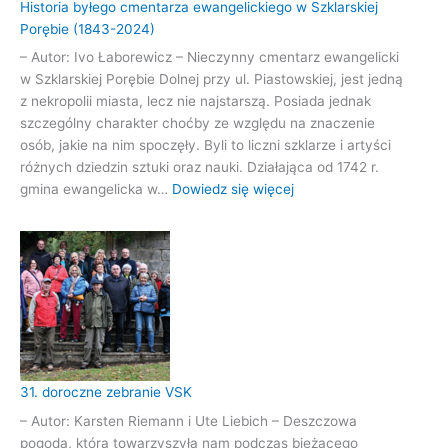
udział
Historia byłego cmentarza ewangelickiego w Szklarskiej
w
Porębie (1843-2024)
„Inicjatywie
– Autor: Ivo Łaborewicz – Nieczynny cmentarz ewangelicki
Delta
w Szklarskiej Porębie Dolnej przy ul. Piastowskiej, jest jedną
Łomnicy”
z nekropolii miasta, lecz nie najstarszą. Posiada jednak
szczególny charakter choćby ze względu na znaczenie
osób, jakie na nim spoczęły. Byli to liczni szklarze i artyści
różnych dziedzin sztuki oraz nauki. Działająca od 1742 r.
:
gmina ewangelicka w…
Dowiedz się więcej
Historia
byłego
cmentarza
ewangelickiego
w
Szklarskiej
Porębie
(1843-
2024)
31. doroczne zebranie VSK
– Autor: Karsten Riemann i Ute Liebich – Deszczowa
pogoda, która towarzyszyła nam podczas bieżącego