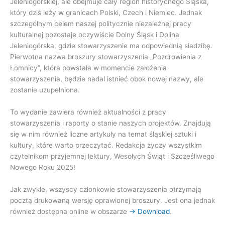
Jeleniogórskiej, ale obejmuje cały region historycnego Śląska,
który dziś leży w granicach Polski, Czech i Niemiec. Jednak
szczególnym celem naszej politycznie niezależnej pracy
kulturalnej pozostaje oczywiście Dolny Śląsk i Dolina
Jeleniogórska, gdzie stowarzyszenie ma odpowiednią siedzibę.
Pierwotna nazwa broszury stowarzyszenia „Pozdrowienia z
Łomnicy”, która powstała w momencie założenia
stowarzyszenia, będzie nadal istnieć obok nowej nazwy, ale
zostanie uzupełniona.
To wydanie zawiera również aktualności z pracy
stowarzyszenia i raporty o stanie naszych projektów. Znajdują
się w nim również liczne artykuły na temat śląskiej sztuki i
kultury, które warto przeczytać. Redakcja życzy wszystkim
czytelnikom przyjemnej lektury, Wesołych Świąt i Szczęśliwego
Nowego Roku 2025!
Jak zwykle, wszyscy członkowie stowarzyszenia otrzymają
pocztą drukowaną wersję oprawionej broszury. Jest ona jednak
również dostępna online w obszarze
→ Download
.