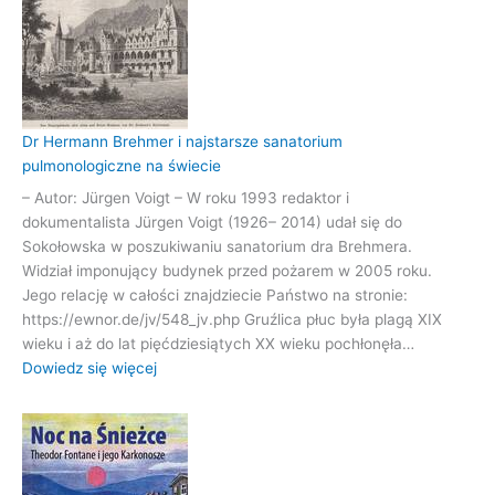
Sokołows
Walka
z
gruźlicą
Dr Hermann Brehmer i najstarsze sanatorium
pulmonologiczne na świecie
– Autor: Jürgen Voigt – W roku 1993 redaktor i
dokumentalista Jürgen Voigt (1926– 2014) udał się do
Sokołowska w poszukiwaniu sanatorium dra Brehmera.
Widział imponujący budynek przed pożarem w 2005 roku.
Jego relację w całości znajdziecie Państwo na stronie:
https://ewnor.de/jv/548_jv.php Gruźlica płuc była plagą XIX
wieku i aż do lat pięćdziesiątych XX wieku pochłonęła…
:
Dowiedz się więcej
Dr
Hermann
Brehmer
i
najstarsze