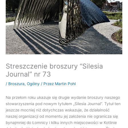
Streszczenie broszury “Silesia
Journal” nr 73
/
Broszura
,
Ogólny
/ Przez
Martin Pohl
Na przełom roku ukazuje się drugie wydanie broszury naszego
stowarzyszenia pod nowym tytułem „Silesia Journal”. Tytuł ten
jeszcze mocniej niż dotychczas wskazuje, że działalność
naszej organizacji od momentu jej założenia nie ogranicza się
bynajmniej do Łomnicy i kilku innych miejscowości w Kotlinie