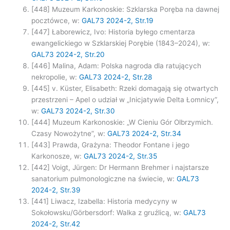
[448] Muzeum Karkonoskie: Szklarska Poręba na dawnej
pocztówce, w:
GAL73 2024-2, Str.19
[447] Łaborewicz, Ivo: Historia byłego cmentarza
ewangelickiego w Szklarskiej Porębie (1843–2024), w:
GAL73 2024-2, Str.20
[446] Malina, Adam: Polska nagroda dla ratujących
nekropolie, w:
GAL73 2024-2, Str.28
[445] v. Küster, Elisabeth: Rzeki domagają się otwartych
przestrzeni – Apel o udział w „Inicjatywie Delta Łomnicy”,
w:
GAL73 2024-2, Str.30
[444] Muzeum Karkonoskie: „W Cieniu Gór Olbrzymich.
Czasy Nowożytne”, w:
GAL73 2024-2, Str.34
[443] Prawda, Grażyna: Theodor Fontane i jego
Karkonosze, w:
GAL73 2024-2, Str.35
[442] Voigt, Jürgen: Dr Hermann Brehmer i najstarsze
sanatorium pulmonologiczne na świecie, w:
GAL73
2024-2, Str.39
[441] Liwacz, Izabella: Historia medycyny w
Sokołowsku/Görbersdorf: Walka z gruźlicą, w:
GAL73
2024-2, Str.42