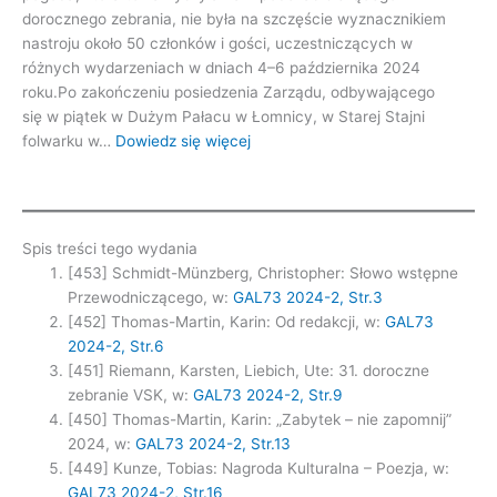
dorocznego zebrania, nie była na szczęście wyznacznikiem
nastroju około 50 członków i gości, uczestniczących w
różnych wydarzeniach w dniach 4–6 października 2024
roku.Po zakończeniu posiedzenia Zarządu, odbywającego
się w piątek w Dużym Pałacu w Łomnicy, w Starej Stajni
:
folwarku w…
Dowiedz się więcej
31.
doroczne
zebranie
VSK
Spis treści tego wydania
[453] Schmidt-Münzberg, Christopher: Słowo wstępne
Przewodniczącego, w:
GAL73 2024-2, Str.3
[452] Thomas-Martin, Karin: Od redakcji, w:
GAL73
2024-2, Str.6
[451] Riemann, Karsten, Liebich, Ute: 31. doroczne
zebranie VSK, w:
GAL73 2024-2, Str.9
[450] Thomas-Martin, Karin: „Zabytek – nie zapomnij”
2024, w:
GAL73 2024-2, Str.13
[449] Kunze, Tobias: Nagroda Kulturalna – Poezja, w:
GAL73 2024-2, Str.16