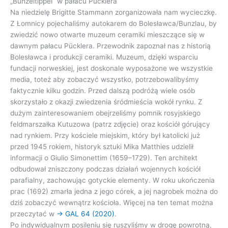
„Bunzeltippel” w pałacu Pücklera
Na niedzielę Brigitte Stammann zorganizowała nam wycieczkę.
Z Łomnicy pojechaliśmy autokarem do Bolesławca/Bunzlau, by
zwiedzić nowo otwarte muzeum ceramiki mieszczące się w
dawnym pałacu Pücklera. Przewodnik zapoznał nas z historią
Bolesławca i produkcji ceramiki. Muzeum, dzięki wsparciu
fundacji norweskiej, jest doskonale wyposażone we wszystkie
media, toteż aby zobaczyć wszystko, potrzebowalibyśmy
faktycznie kilku godzin. Przed dalszą podróżą wiele osób
skorzystało z okazji zwiedzenia śródmieścia wokół rynku. Z
dużym zainteresowaniem obejrzeliśmy pomnik rosyjskiego
feldmarszałka Kutuzowa (patrz zdjęcie) oraz kościół górujący
nad rynkiem. Przy kościele miejskim, który był katolicki już
przed 1945 rokiem, historyk sztuki Mika Matthies udzielił
informacji o Giulio Simonettim (1659–1729). Ten architekt
odbudował zniszczony podczas działań wojennych kościół
parafialny, zachowując gotyckie elementy. W roku ukończenia
prac (1692) zmarła jedna z jego córek, a jej nagrobek można do
dziś zobaczyć wewnątrz kościoła. Więcej na ten temat można
przeczytać w
→ GAL 64 (2020)
.
Po indywidualnym posileniu się ruszyliśmy w drogę powrotną,