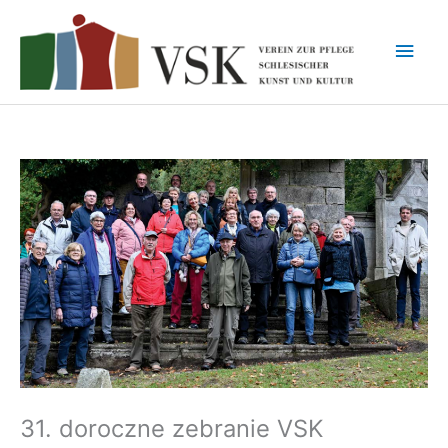
Przejdź
do
Głó
treści
men
31. doroczne zebranie VSK