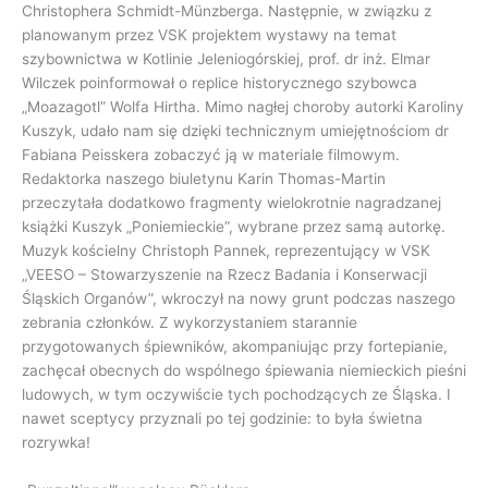
Christophera Schmidt-Münzberga. Następnie, w związku z
planowanym przez VSK projektem wystawy na temat
szybownictwa w Kotlinie Jeleniogórskiej, prof. dr inż. Elmar
Wilczek poinformował o replice historycznego szybowca
„Moazagotl” Wolfa Hirtha. Mimo nagłej choroby autorki Karoliny
Kuszyk, udało nam się dzięki technicznym umiejętnościom dr
Fabiana Peisskera zobaczyć ją w materiale filmowym.
Redaktorka naszego biuletynu Karin Thomas-Martin
przeczytała dodatkowo fragmenty wielokrotnie nagradzanej
książki Kuszyk „Poniemieckie”, wybrane przez samą autorkę.
Muzyk kościelny Christoph Pannek, reprezentujący w VSK
„VEESO – Stowarzyszenie na Rzecz Badania i Konserwacji
Śląskich Organów”, wkroczył na nowy grunt podczas naszego
zebrania członków. Z wykorzystaniem starannie
przygotowanych śpiewników, akompaniując przy fortepianie,
zachęcał obecnych do wspólnego śpiewania niemieckich pieśni
ludowych, w tym oczywiście tych pochodzących ze Śląska. I
nawet sceptycy przyznali po tej godzinie: to była świetna
rozrywka!