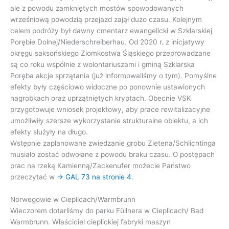
ale z powodu zamkniętych mostów spowodowanych
wrześniową powodzią przejazd zajął dużo czasu. Kolejnym
celem podróży był dawny cmentarz ewangelicki w Szklarskiej
Porębie Dolnej/Niederschreiberhau. Od 2020 r. z inicjatywy
okręgu saksońskiego Ziomkostwa Śląskiego przeprowadzane
są co roku wspólnie z wolontariuszami i gminą Szklarska
Poręba akcje sprzątania (już informowaliśmy o tym). Pomyślne
efekty były częściowo widoczne po ponownie ustawionych
nagrobkach oraz uprzątniętych kryptach. Obecnie VSK
przygotowuje wniosek projektowy, aby prace rewitalizacyjne
umożliwiły szersze wykorzystanie strukturalne obiektu, a ich
efekty służyły na długo.
Wstępnie zaplanowane zwiedzanie grobu Zietena/Schlichtinga
musiało zostać odwołane z powodu braku czasu. O postępach
prac na rzeką Kamienną/Zackenufer możecie Państwo
przeczytać w
→ GAL 73 na stronie 4
.
Norwegowie w Cieplicach/Warmbrunn
Wieczorem dotarliśmy do parku Füllnera w Cieplicach/ Bad
Warmbrunn. Właściciel cieplickiej fabryki maszyn