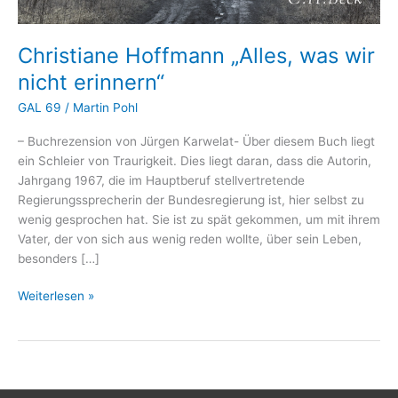
Christiane Hoffmann „Alles, was wir
nicht erinnern“
GAL 69
/
Martin Pohl
– Buchrezension von Jürgen Karwelat- Über diesem Buch liegt
ein Schleier von Traurigkeit. Dies liegt daran, dass die Autorin,
Jahrgang 1967, die im Hauptberuf stellvertretende
Regierungssprecherin der Bundesregierung ist, hier selbst zu
wenig gesprochen hat. Sie ist zu spät gekommen, um mit ihrem
Vater, der von sich aus wenig reden wollte, über sein Leben,
besonders […]
Christiane
Weiterlesen »
Hoffmann
„Alles,
was
wir
nicht