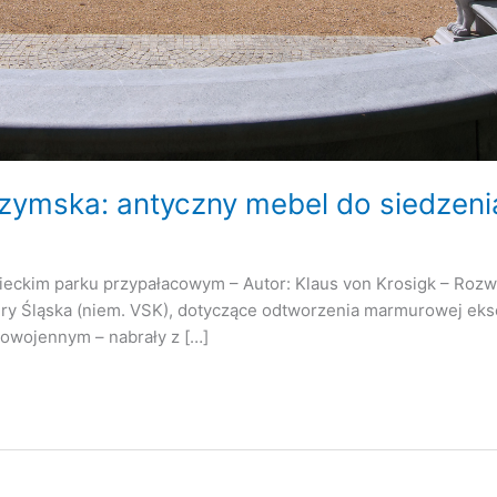
rzymska: antyczny mebel do siedzen
wieckim parku przypałacowym – Autor: Klaus von Krosigk – Rozw
tury Śląska (niem. VSK), dotyczące odtworzenia marmurowej ek
owojennym – nabrały z […]