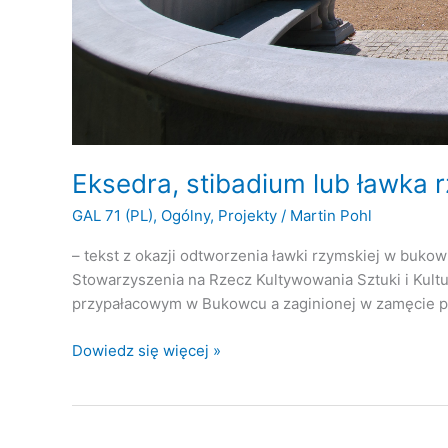
Eksedra, stibadium lub ławka 
GAL 71 (PL)
,
Ogólny
,
Projekty
/
Martin Pohl
– tekst z okazji odtworzenia ławki rzymskiej w buko
Stowarzyszenia na Rzecz Kultywowania Sztuki i Kul
przypałacowym w Bukowcu a zaginionej w zamęcie p
Eksedra,
Dowiedz się więcej »
stibadium
lub
ławka
rzymska: