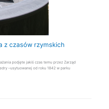
ia z czasów rzymskich
ażania podjęte jakiś czas temu przez Zarząd
sedry –usytuowanej od roku 1842 w parku