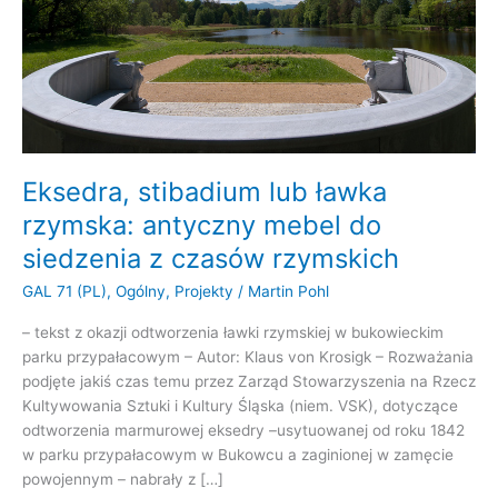
Eksedra, stibadium lub ławka
rzymska: antyczny mebel do
siedzenia z czasów rzymskich
GAL 71 (PL)
,
Ogólny
,
Projekty
/
Martin Pohl
– tekst z okazji odtworzenia ławki rzymskiej w bukowieckim
parku przypałacowym – Autor: Klaus von Krosigk – Rozważania
podjęte jakiś czas temu przez Zarząd Stowarzyszenia na Rzecz
Kultywowania Sztuki i Kultury Śląska (niem. VSK), dotyczące
odtworzenia marmurowej eksedry –usytuowanej od roku 1842
w parku przypałacowym w Bukowcu a zaginionej w zamęcie
powojennym – nabrały z […]