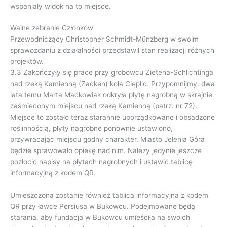
wspaniały widok na to miejsce.
Walne zebranie Członków
Przewodniczący Christopher Schmidt-Münzberg w swoim
sprawozdaniu z działalności przedstawił stan realizacji różnych
projektów.
3.3 Zakończyły się prace przy grobowcu Zietena-Schlichtinga
nad rzeką Kamienną (Zacken) koła Cieplic. Przypomnijmy: dwa
lata temu Marta Maćkowiak odkryła płytę nagrobną w skrajnie
zaśmieconym miejscu nad rzeką Kamienną (patrz. nr 72).
Miejsce to zostało teraz starannie uporządkowane i obsadzone
roślinnością, płyty nagrobne ponownie ustawiono,
przywracając miejscu godny charakter. Miasto Jelenia Góra
będzie sprawowało opiekę nad nim. Należy jedynie jeszcze
pozłocić napisy na płytach nagrobnych i ustawić tablicę
informacyjną z kodem QR.
Umieszczona zostanie również tablica informacyjna z kodem
QR przy ławce Persiusa w Bukowcu. Podejmowane będą
starania, aby fundacja w Bukowcu umieściła na swoich