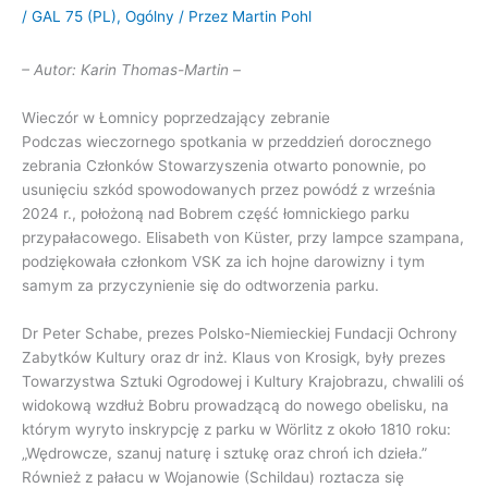
/
GAL 75 (PL)
,
Ogólny
/ Przez
Martin Pohl
– Autor: Karin Thomas-Martin
–
Wieczór w Łomnicy poprzedzający zebranie
Podczas wieczornego spotkania w przeddzień dorocznego
zebrania Członków Stowarzyszenia otwarto ponownie, po
usunięciu szkód spowodowanych przez powódź z września
2024 r., położoną nad Bobrem część łomnickiego parku
przypałacowego. Elisabeth von Küster, przy lampce szampana,
podziękowała członkom VSK za ich hojne darowizny i tym
samym za przyczynienie się do odtworzenia parku.
Dr Peter Schabe, prezes Polsko-Niemieckiej Fundacji Ochrony
Zabytków Kultury oraz dr inż. Klaus von Krosigk, były prezes
Towarzystwa Sztuki Ogrodowej i Kultury Krajobrazu, chwalili oś
widokową wzdłuż Bobru prowadzącą do nowego obelisku, na
którym wyryto inskrypcję z parku w Wörlitz z około 1810 roku:
„Wędrowcze, szanuj naturę i sztukę oraz chroń ich dzieła.”
Również z pałacu w Wojanowie (Schildau) roztacza się