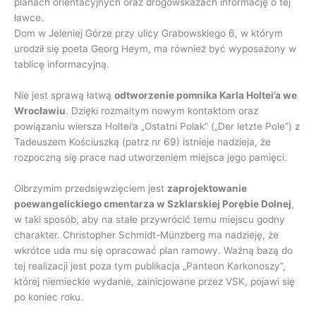
planach orientacyjnych oraz drogowskazach informację o tej
ławce.
Dom w Jeleniej Górze przy ulicy Grabowskiego 6, w którym
urodził się poeta Georg Heym, ma również być wyposażony w
tablicę informacyjną.
Nie jest sprawą łatwą
odtworzenie pomnika Karla Holtei’a we
Wrocławiu
. Dzięki rozmaitym nowym kontaktom oraz
powiązaniu wiersza Holtei’a „Ostatni Polak” („Der letzte Pole”) z
Tadeuszem Kościuszką (patrz nr 69) istnieje nadzieja, że
rozpoczną się prace nad utworzeniem miejsca jego pamięci.
Olbrzymim przedsięwzięciem jest
zaprojektowanie
poewangelickiego cmentarza w Szklarskiej Porębie Dolnej
,
w taki sposób, aby na stałe przywrócić temu miejscu godny
charakter. Christopher Schmidt-Münzberg ma nadzieję, że
wkrótce uda mu się opracować plan ramowy. Ważną bazą do
tej realizacji jest poza tym publikacja „Panteon Karkonoszy”,
której niemieckie wydanie, zainicjowane przez VSK, pojawi się
po koniec roku.