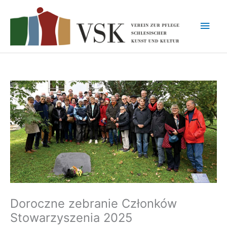
Przejdź
do
Głó
treści
men
Doroczne zebranie Członków
Stowarzyszenia 2025