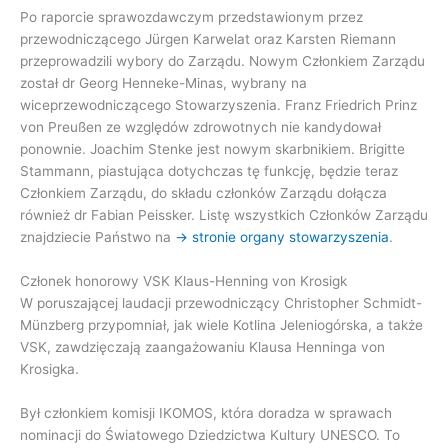
Po raporcie sprawozdawczym przedstawionym przez
przewodniczącego Jürgen Karwelat oraz Karsten Riemann
przeprowadzili wybory do Zarządu. Nowym Członkiem Zarządu
został dr Georg Henneke-Minas, wybrany na
wiceprzewodniczącego Stowarzyszenia. Franz Friedrich Prinz
von Preußen ze względów zdrowotnych nie kandydował
ponownie. Joachim Stenke jest nowym skarbnikiem. Brigitte
Stammann, piastująca dotychczas tę funkcję, będzie teraz
Członkiem Zarządu, do składu członków Zarządu dołącza
również dr Fabian Peissker. Listę wszystkich Członków Zarządu
znajdziecie Państwo na
→ stronie organy stowarzyszenia
.
Członek honorowy VSK Klaus-Henning von Krosigk
W poruszającej laudacji przewodniczący Christopher Schmidt-
Münzberg przypomniał, jak wiele Kotlina Jeleniogórska, a także
VSK, zawdzięczają zaangażowaniu Klausa Henninga von
Krosigka.
Był członkiem komisji IKOMOS, która doradza w sprawach
nominacji do Światowego Dziedzictwa Kultury UNESCO. To