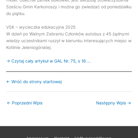
freski. Obecnie zamek Bukowiec jest siedzibą Stowarzyszenia
Sześciu Gmin Karkonoszy i można go zwiedzać od poniedziałku
do piątku.
VSK – wycieczka edukacyjna 2025
W dzień po Walnym Zebraniu Członków autobus z 45 żądnymi
wiedzy uczestnikami ruszył w kierunku interesujących miejsc w
Kotlinie Jeleniogórskiej.
→ Czytaj cały artykuł w GAL Nr. 75, s 16 …
← Wróć do strony startowej
←
Poprzedni Wpis
Następny Wpis
→