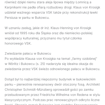
również dzięki niemu stara aleja lipowa między Łomnicą a
Karpnikami nie padła ofiarą rozbudowy drogi. Klaus von Krosigk
udzielał ważnego wsparcia VSK także przy rekonstrukcji ławki
Persiusa w parku w Bukowcu.
W uznaniu zasług, jakie dr inż. Klaus-Henning von Krosigk
wniósł od 1995 roku dla Śląska oraz dla niemiecko-polskiej
współpracy kulturalnej, przyznano mu tytuł członka
honorowego VSK.
Zwiedzanie pałacu w Bukowcu
Po wykładzie Klausa von Krosigka na temat „farmy ozdobnej”
w Wörlitz i Bukowcu (s. 25) nadarzyła się idealna okazja do
zwiedzenia przez VSK świeżo odnowionego pałacu w Bukowcu.
Dotąd był to najbardziej niepozorny budynek w bukowieckim
parku – pierwotnie renesansowy dwór otoczony fosą. Architekt
Christopher Schmidt-Münzberg oprowadził gości po zamku
przebudowanym przez Friedricha Wilhelma von Redena w stylu
klasycystycznym. Podczas prac renowacyjnych odkryto liczne