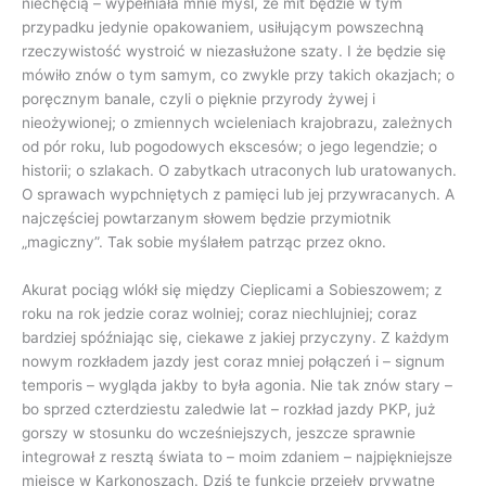
niechęcią – wypełniała mnie myśl, że mit będzie w tym
przypadku jedynie opakowaniem, usiłującym powszechną
rzeczywistość wystroić w niezasłużone szaty. I że będzie się
mówiło znów o tym samym, co zwykle przy takich okazjach; o
poręcznym banale, czyli o pięknie przyrody żywej i
nieożywionej; o zmiennych wcieleniach krajobrazu, zależnych
od pór roku, lub pogodowych ekscesów; o jego legendzie; o
historii; o szlakach. O zabytkach utraconych lub uratowanych.
O sprawach wypchniętych z pamięci lub jej przywracanych. A
najczęściej powtarzanym słowem będzie przymiotnik
„magiczny”. Tak sobie myślałem patrząc przez okno.
Akurat pociąg wlókł się między Cieplicami a Sobieszowem; z
roku na rok jedzie coraz wolniej; coraz niechlujniej; coraz
bardziej spóźniając się, ciekawe z jakiej przyczyny. Z każdym
nowym rozkładem jazdy jest coraz mniej połączeń i – signum
temporis – wygląda jakby to była agonia. Nie tak znów stary –
bo sprzed czterdziestu zaledwie lat – rozkład jazdy PKP, już
gorszy w stosunku do wcześniejszych, jeszcze sprawnie
integrował z resztą świata to – moim zdaniem – najpiękniejsze
miejsce w Karkonoszach. Dziś tę funkcję przejęły prywatne