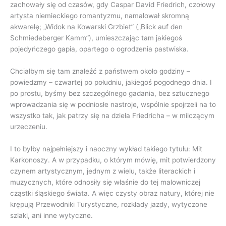
zachowały się od czasów, gdy Caspar David Friedrich, czołowy
artysta niemieckiego romantyzmu, namalował skromną
akwarelę; „Widok na Kowarski Grzbiet” („Blick auf den
Schmiedeberger Kamm”), umieszczając tam jakiegoś
pojedyńczego gapia, opartego o ogrodzenia pastwiska.
Chciałbym się tam znaleźć z państwem około godziny –
powiedzmy – czwartej po południu, jakiegoś pogodnego dnia. I
po prostu, byśmy bez szczególnego gadania, bez sztucznego
wprowadzania się w podniosłe nastroje, wspólnie spojrzeli na to
wszystko tak, jak patrzy się na dzieła Friedricha – w milczącym
urzeczeniu.
I to byłby najpełniejszy i naoczny wykład takiego tytułu: Mit
Karkonoszy. A w przypadku, o którym mówię, mit potwierdzony
czynem artystycznym, jednym z wielu, także literackich i
muzycznych, które odnosiły się właśnie do tej malowniczej
cząstki śląskiego świata. A więc czysty obraz natury, której nie
krępują Przewodniki Turystyczne, rozkłady jazdy, wytyczone
szlaki, ani inne wytyczne.