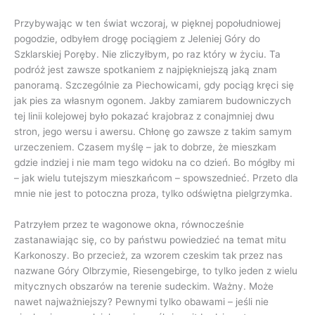
Przybywając w ten świat wczoraj, w pięknej popołudniowej
pogodzie, odbyłem drogę pociągiem z Jeleniej Góry do
Szklarskiej Poręby. Nie zliczyłbym, po raz który w życiu. Ta
podróż jest zawsze spotkaniem z najpiękniejszą jaką znam
panoramą. Szczególnie za Piechowicami, gdy pociąg kręci się
jak pies za własnym ogonem. Jakby zamiarem budowniczych
tej linii kolejowej było pokazać krajobraz z conajmniej dwu
stron, jego wersu i awersu. Chłonę go zawsze z takim samym
urzeczeniem. Czasem myślę – jak to dobrze, że mieszkam
gdzie indziej i nie mam tego widoku na co dzień. Bo mógłby mi
– jak wielu tutejszym mieszkańcom – spowszednieć. Przeto dla
mnie nie jest to potoczna proza, tylko odświętna pielgrzymka.
Patrzyłem przez te wagonowe okna, równocześnie
zastanawiając się, co by państwu powiedzieć na temat mitu
Karkonoszy. Bo przecież, za wzorem czeskim tak przez nas
nazwane Góry Olbrzymie, Riesengebirge, to tylko jeden z wielu
mitycznych obszarów na terenie sudeckim. Ważny. Może
nawet najważniejszy? Pewnymi tylko obawami – jeśli nie