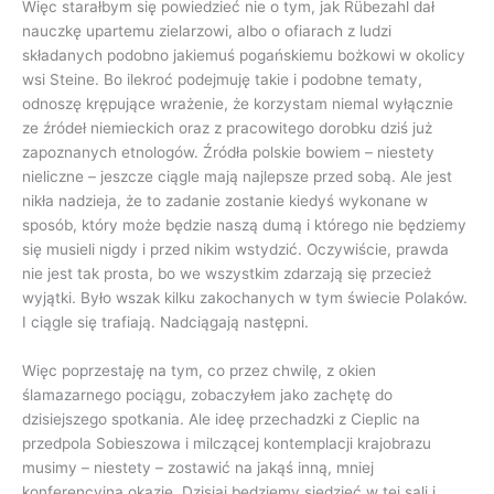
Więc starałbym się powiedzieć nie o tym, jak Rübezahl dał
nauczkę upartemu zielarzowi, albo o ofiarach z ludzi
składanych podobno jakiemuś pogańskiemu bożkowi w okolicy
wsi Steine. Bo ilekroć podejmuję takie i podobne tematy,
odnoszę krępujące wrażenie, że korzystam niemal wyłącznie
ze źródeł niemieckich oraz z pracowitego dorobku dziś już
zapoznanych etnologów. Źródła polskie bowiem – niestety
nieliczne – jeszcze ciągle mają najlepsze przed sobą. Ale jest
nikła nadzieja, że to zadanie zostanie kiedyś wykonane w
sposób, który może będzie naszą dumą i którego nie będziemy
się musieli nigdy i przed nikim wstydzić. Oczywiście, prawda
nie jest tak prosta, bo we wszystkim zdarzają się przecież
wyjątki. Było wszak kilku zakochanych w tym świecie Polaków.
I ciągle się trafiają. Nadciągają następni.
Więc poprzestaję na tym, co przez chwilę, z okien
ślamazarnego pociągu, zobaczyłem jako zachętę do
dzisiejszego spotkania. Ale ideę przechadzki z Cieplic na
przedpola Sobieszowa i milczącej kontemplacji krajobrazu
musimy – niestety – zostawić na jakąś inną, mniej
konferencyjną okazję. Dzisiaj będziemy siedzieć w tej sali i