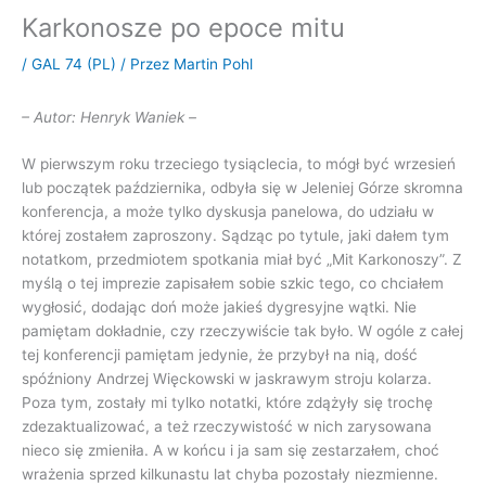
Karkonosze po epoce mitu
/
GAL 74 (PL)
/ Przez
Martin Pohl
– Autor: Henryk Waniek –
W pierwszym roku trzeciego tysiąclecia, to mógł być wrzesień
lub początek października, odbyła się w Jeleniej Górze skromna
konferencja, a może tylko dyskusja panelowa, do udziału w
której zostałem zaproszony. Sądząc po tytule, jaki dałem tym
notatkom, przedmiotem spotkania miał być „Mit Karkonoszy”. Z
myślą o tej imprezie zapisałem sobie szkic tego, co chciałem
wygłosić, dodając doń może jakieś dygresyjne wątki. Nie
pamiętam dokładnie, czy rzeczywiście tak było. W ogóle z całej
tej konferencji pamiętam jedynie, że przybył na nią, dość
spóźniony Andrzej Więckowski w jaskrawym stroju kolarza.
Poza tym, zostały mi tylko notatki, które zdążyły się trochę
zdezaktualizować, a też rzeczywistość w nich zarysowana
nieco się zmieniła. A w końcu i ja sam się zestarzałem, choć
wrażenia sprzed kilkunastu lat chyba pozostały niezmienne.