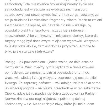
samochody i dla mieszkańca Szklarskiej Poręby życie bez
samochodu jest właściwie niewyobrażalne. Transport
autobusowy jest raczej symboliczny. I tak zorganizowany, że
omija dzielnice i zamieszkałe fragmenty miasta. Może to zmieni
się z czasem na lepsze, ale na razie nic nie wskazuje, by
powstał projekt transportowy, liczący się z interesem
mieszkańców. Albo z mitycznymi miejscami okolicy, które dla
turysty mogą być docelowym miejscem wędrówki. Wszystko
to jakby oddalało się, zamiast do nas przybliżać. A może to
tylko ja się starzeję i tetryczeję?
Pociąg – jak powiedziałem – jedzie wolno, co daje czas na
rozmyślania. Więc między tymi Cieplicami a Sobieszowem
pomyślałem, że zamiast tu dzisiaj opowiadać o tym, co
właściwie wiedzą i znają wszyscy, zaproponuję coś bardziej
żywego. Że zaproszę państwa – zakładając, że jest taka sama
jak wczoraj pogoda – na pieszą przechadzkę w ten zakamarek
Cieplic, gdzie już rozrzedza się ścisła zabudowa i za Parkiem
Norweskim otwiera nagi krajobraz z północną ścianą
Karkonoszy w tle. Na te rozległe niwy, które jakimś cudem