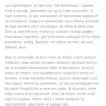
Już wspomniałem, że taki tytuł – Mit Karkonoszy – wpędza
mnie w opresję. Jakkolwiek sam go tu sobie narzuciłem, to
mam wrażenie, że jest wezwaniem do kłamstewek większych
lub mniejszych, mających potwierdzać nasz miłosny stosunek
do tego skrawka ziemi, wyrażający się miłością pełną dziur.
Żeby ją zweryfikować wystarczy spojrzeć na jego upadłe i
zrujnowane fragmenty, gdy tymczasem zasługuje on na miłość
prawdziwą i wielką. Spojrzeć i nic więcej nie móc, jak tylko
załamać ręce.
Więc to zrozumiałe, że korci mnie, by mówić o tych pustych
miejscach, jakie zostały po takich dawnych skarbach kultury,
jak na przykład renesansowy dwór w Maciejowcu; pustych
miejsc po mitach; tych wysiedlonych; wypartych przez ich
doraźne, trochę nieudolne imitacje, jeszcze nieokrzepłe, a już
zdychające. Można by powiedzieć, że one już istnieją jako mit.
Na starej fotografii lub w słownym opisie. W obrazach, które
sobie można łatwo wyobrazić. Stały się mitem, wcale może
tego nie pragnąc. Mitem, który z wolna zastępuje tę
rzeczywistość, jaką mamy w zasięgu ręki.