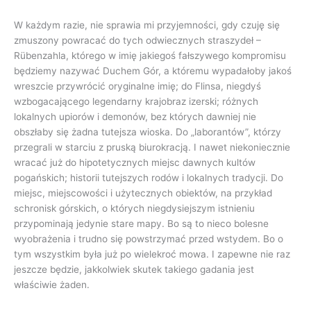
W każdym razie, nie sprawia mi przyjemności, gdy czuję się
zmuszony powracać do tych odwiecznych straszydeł –
Rübenzahla, którego w imię jakiegoś fałszywego kompromisu
będziemy nazywać Duchem Gór, a któremu wypadałoby jakoś
wreszcie przywrócić oryginalne imię; do Flinsa, niegdyś
wzbogacającego legendarny krajobraz izerski; różnych
lokalnych upiorów i demonów, bez których dawniej nie
obszłaby się żadna tutejsza wioska. Do „laborantów”, którzy
przegrali w starciu z pruską biurokracją. I nawet niekoniecznie
wracać już do hipotetycznych miejsc dawnych kultów
pogańskich; historii tutejszych rodów i lokalnych tradycji. Do
miejsc, miejscowości i użytecznych obiektów, na przykład
schronisk górskich, o których niegdysiejszym istnieniu
przypominają jedynie stare mapy. Bo są to nieco bolesne
wyobrażenia i trudno się powstrzymać przed wstydem. Bo o
tym wszystkim była już po wielekroć mowa. I zapewne nie raz
jeszcze będzie, jakkolwiek skutek takiego gadania jest
właściwie żaden.