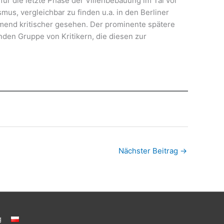
r die letzte Phase der Villenbebauung im Tal vor
mus, vergleichbar zu finden u.a. in den Berliner
mend kritischer gesehen. Der prominente spätere
den Gruppe von Kritikern, die diesen zur
Nächster Beitrag
→
g