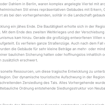
oder Dahlem in Berlin, waren komplex angelegte Viertel mit a
ilhelminischen Stil eines repräsentativen Gebäudes mit Erkern,
t als bei den vorhergehenden, solitär in die Landschaft gebaut
cklung ein jähes Ende. Die Bautätigkeit erholte sich in der Reg
t. Mit dem Ende des zweiten Weltkrieges und der Verschiebung d
nismus kam hinzu. Gerade die großzügig entworfenen Villen ve
aufgeteilt. Es verfielen ganze Straßenzüge. Auch nach dem Fall
 wurden die Gebäude für sehr kleine Beträge an mehr- oder min
einer baulichen Sicherung hatten oder hoffnungslos inhaltlich od
 zusätzlich erschwert.
onelle Ressourcen, um diese tragische Entwicklung zu unterb
Region. Der dynamische touristische Aufschwung in der Region n
tschreitenden Zersiedlung des Tals. Alles Vorhergehende wurde
städtebauliche Ordnung entstehende Siedlungsstruktur von Neu