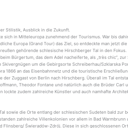
 Stilistik, Ausblick in die Zukunft.
lte sich in Mitteleuropa zunehmend der Tourismus. War bis dah
dliche Europa (Grand Tour) das Ziel, so entdeckte man jetzt die
Preußen gehörende schlesische Hirschberger Tal in den Fokus.
h beim Bürgertum, das dem Adel nacheiferte, als „très chic”, z
n Skivergnügen um die Gebirgsorte Schreiberhau/Szklarska P
ra 1866 an das Eisenbahnnetz und die touristische Erschließun
iste der Zuggast von Berlin nach Hirschberg. Überall im Tal ent
offmann, Theodor Fontane und natürlich auch die Brüder Carl 
egion lockte zudem zahlreiche Künstler und auch namhafte Archite
al sowie die Orte entlang der schlesischen Sudeten bald zur be
standen zahlreiche Villenkolonien vor allem in Bad Warmbrunn 
Flinsberg/ Świeradów-Zdrój. Diese in sich geschlossenen Ortste