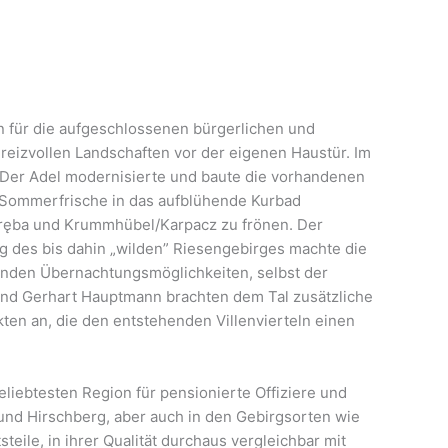
in für die aufgeschlossenen bürgerlichen und
 reizvollen Landschaften vor der eigenen Haustür. Im
 Der Adel modernisierte und baute die vorhandenen
ur Sommerfrische in das aufblühende Kurbad
oręba und Krummhübel/Karpacz zu frönen. Der
g des bis dahin „wilden” Riesengebirges machte die
standen Übernachtungsmöglichkeiten, selbst der
und Gerhart Hauptmann brachten dem Tal zusätzliche
kten an, die den entstehenden Villenvierteln einen
liebtesten Region für pensionierte Offiziere und
und Hirschberg, aber auch in den Gebirgsorten wie
ile, in ihrer Qualität durchaus vergleichbar mit